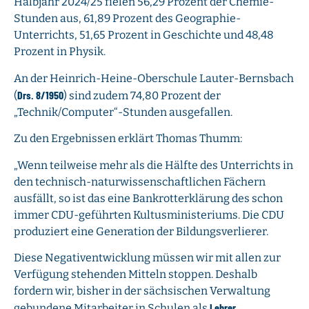
Halbjahr 2024/25 fielen 56,29 Prozent der Chemie-
Stunden aus, 61,89 Prozent des Geographie-
Unterrichts, 51,65 Prozent in Geschichte und 48,48
Prozent in Physik.
An der Heinrich-Heine-Oberschule Lauter-Bernsbach
Drs. 8/1950
(
) sind zudem 74,80 Prozent der
„Technik/Computer“-Stunden ausgefallen.
Zu den Ergebnissen erklärt Thomas Thumm:
„Wenn teilweise mehr als die Hälfte des Unterrichts in
den technisch-naturwissenschaftlichen Fächern
ausfällt, so ist das eine Bankrotterklärung des schon
immer CDU-geführten Kultusministeriums. Die CDU
produziert eine Generation der Bildungsverlierer.
Diese Negativentwicklung müssen wir mit allen zur
Verfügung stehenden Mitteln stoppen. Deshalb
fordern wir, bisher in der sächsischen Verwaltung
Lehrer
gebundene Mitarbeiter in Schulen als