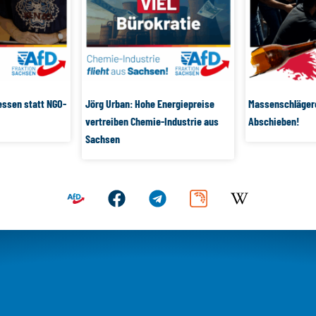
essen statt NGO-
Jörg Urban: Hohe Energiepreise
Massenschlägere
vertreiben Chemie-Industrie aus
Abschieben!
Sachsen