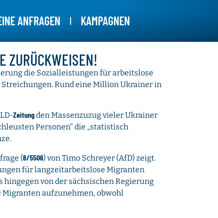
EINE ANFRAGEN
KAMPAGNEN
ZE ZURÜCKWEISEN!
erung die Sozialleistungen für arbeitslose
 Streichungen. Rund eine Million Ukrainer in
Zeitung
ILD-
den Massenzuzug vieler Ukrainer
chleusten Personen“ die „statistisch
ze.
8/5506
frage (
) von Timo Schreyer (AfD) zeigt.
tungen für langzeitarbeitslose Migranten
 es hingegen von der sächsischen Regierung
e Migranten aufzunehmen, obwohl