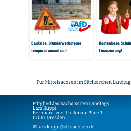
Baukrise: Grunderwerbsteuer
Kostenloses Schul
temporär aussetzen!
Finanzierung!
Für Mittelsachsen im Sächsischen Landtag
Mitglied des Sächsischen Landtags
Lars Kuppi
Bernhard-von-Lindenau-Platz 1
01067 Dresden
✉ lars.kuppi@slt.sachsen.de