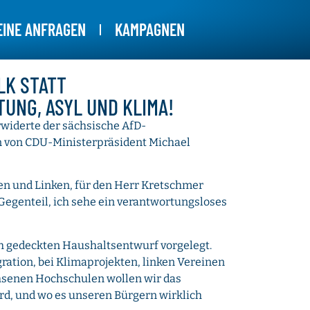
EINE ANFRAGEN
KAMPAGNEN
LK STATT
NG, ASYL UND KLIMA!
rwiderte der sächsische AfD-
n von CDU-Ministerpräsident Michael
n und Linken, für den Herr Kretschmer
 Gegenteil, ich sehe ein verantwortungsloses
ch gedeckten Haushaltsentwurf vorgelegt.
ration, bei Klimaprojekten, linken Vereinen
hsenen Hochschulen wollen wir das
ird, und wo es unseren Bürgern wirklich