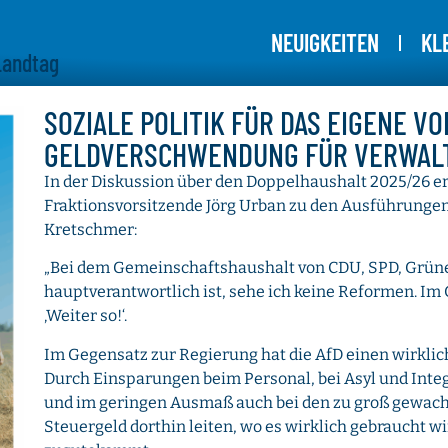
NEUIGKEITEN
KL
Landtag
SOZIALE POLITIK FÜR DAS EIGENE VO
GELDVERSCHWENDUNG FÜR VERWALTU
In der Diskussion über den Doppelhaushalt 2025/26 e
Fraktionsvorsitzende Jörg Urban zu den Ausführunge
Kretschmer:
„Bei dem Gemeinschaftshaushalt von CDU, SPD, Grüne
hauptverantwortlich ist, sehe ich keine Reformen. Im
‚Weiter so!‘.
Im Gegensatz zur Regierung hat die AfD einen wirkli
Durch Einsparungen beim Personal, bei Asyl und Integ
und im geringen Ausmaß auch bei den zu groß gewac
Steuergeld dorthin leiten, wo es wirklich gebraucht w