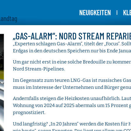
NEUIGKEITEN
KL
Landtag
„GAS-ALARM“: NORD STREAM REPARI
„Experten schlagen Gas-Alarm“, titelt der „Focus“. Soll
Erdgas in den deutschen Speichern nur bis Ende Janua
Um gar nicht erst in eine solche Bredouille zu kommen
Nord Stream-Pipelines.
Im Gegensatz zum teuren LNG-Gas ist russisches Gas 
muss im Interesse der Unternehmen und Bürger genu
Andernfalls steigen die Heizkosten unaufhörlich. Lau
Wohnung von 2024 auf 2025 abermals um 15 Prozent ge
prognostiziert.
Und langfristig? „In 20 Jahren“ werden die Kosten für
wie heute“, sagen Experten. Das liegt vor allem am CO2