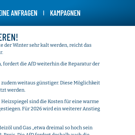
EINE ANFRAGEN
KAMPAGNEN
EREN!
te der Winter sehr kalt werden, reicht das
r.
, fordert die AfD weiterhin die Reparatur der
zudem weitaus günstiger. Diese Möglichkeit
tzt werden.
t Heizspiegel sind die Kosten für eine warme
stiegen. Für 2026 wird ein weiterer Anstieg
 Heizöl und Gas „etwa dreimal so hoch sein
-Preis. Die AfD fordert deshalb auch die