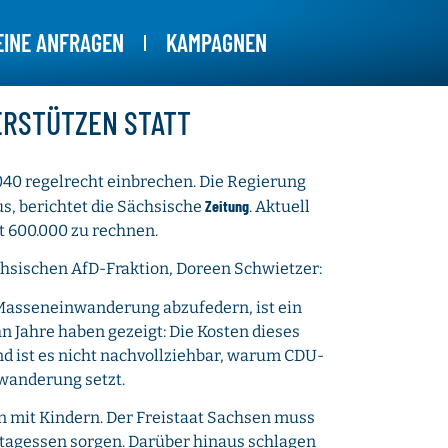
EINE ANFRAGEN
KAMPAGNEN
ERSTÜTZEN STATT
040 regelrecht einbrechen. Die Regierung
Zeitung
s, berichtet die Sächsische
. Aktuell
t 600.000 zu rechnen.
ächsischen AfD-Fraktion, Doreen Schwietzer:
Masseneinwanderung abzufedern, ist ein
n Jahre haben gezeigt: Die Kosten dieses
d ist es nicht nachvollziehbar, warum CDU-
wanderung setzt.
en mit Kindern. Der Freistaat Sachsen muss
ttagessen sorgen. Darüber hinaus schlagen