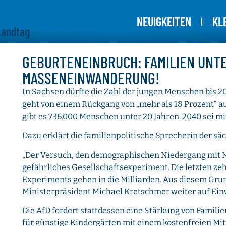
NEUIGKEITEN
KL
Landtag
GEBURTENEINBRUCH: FAMILIEN UNT
MASSENEINWANDERUNG!
In Sachsen dürfte die Zahl der jungen Menschen bis 2
geht von einem Rückgang von „mehr als 18 Prozent“ au
gibt es 736.000 Menschen unter 20 Jahren. 2040 sei mi
Dazu erklärt die familienpolitische Sprecherin der s
„Der Versuch, den demographischen Niedergang mit 
gefährliches Gesellschaftsexperiment. Die letzten zeh
Experiments gehen in die Milliarden. Aus diesem Grun
Ministerpräsident Michael Kretschmer weiter auf Ein
Die AfD fordert stattdessen eine Stärkung von Famili
für günstige Kindergärten mit einem kostenfreien Mi