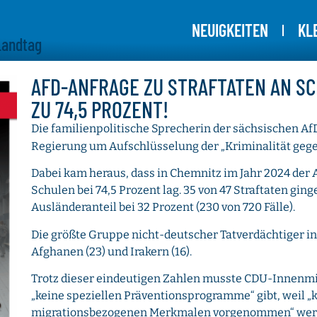
NEUIGKEITEN
KL
Landtag
AFD-ANFRAGE ZU STRAFTATEN AN SC
ZU 74,5 PROZENT!
Die familienpolitische Sprecherin der sächsischen AfD
Regierung um Aufschlüsselung der „Kriminalität gege
Dabei kam heraus, dass in Chemnitz im Jahr 2024 der 
Schulen bei 74,5 Prozent lag. 35 von 47 Straftaten ging
Ausländeranteil bei 32 Prozent (230 von 720 Fälle).
Die größte Gruppe nicht-deutscher Tatverdächtiger in
Afghanen (23) und Irakern (16).
Trotz dieser eindeutigen Zahlen musste CDU-Innenmi
„keine speziellen Präventionsprogramme“ gibt, weil 
migrationsbezogenen Merkmalen vorgenommen“ wer