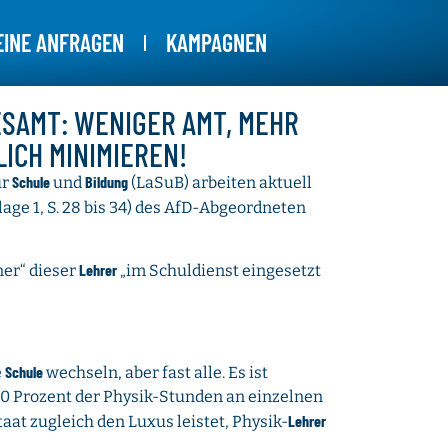
EINE ANFRAGEN
KAMPAGNEN
ESAMT: WENIGER AMT, MEHR
ICH MINIMIEREN!
Schule
Bildung
ür
und
(LaSuB) arbeiten aktuell
lage 1, S. 28 bis 34) des AfD-Abgeordneten
Lehrer
ner“ dieser
„im Schuldienst eingesetzt
Schule
e
wechseln, aber fast alle. Es ist
60 Prozent der Physik-Stunden an einzelnen
Lehrer
taat zugleich den Luxus leistet, Physik-