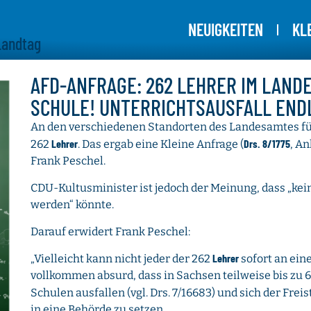
NEUIGKEITEN
KL
Landtag
AFD-ANFRAGE: 262 LEHRER IM LAND
SCHULE! UNTERRICHTSAUSFALL ENDL
An den verschiedenen Standorten des Landesamtes f
Lehrer
Drs. 8/1775
262
. Das ergab eine Kleine Anfrage (
, An
Frank Peschel.
CDU-Kultusminister ist jedoch der Meinung, dass „kei
werden“ könnte.
Darauf erwidert Frank Peschel:
Lehrer
„Vielleicht kann nicht jeder der 262
sofort an ein
vollkommen absurd, dass in Sachsen teilweise bis zu 
Schulen ausfallen (vgl. Drs. 7/16683) und sich der Freis
in eine Behörde zu setzen.